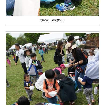
錦蘭会 金魚すくい