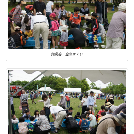
錦蘭会 金魚すくい