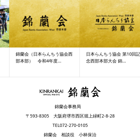
錦蘭会（日本らんちう協会西
日本らんちう協会 第10回記
部本部） 令和4年度...
念西部本部大会 錦...
錦蘭会事務局
〒593-8305 大阪府堺市西区堀上緑町2-8-28
TEL072-270-0105
錦蘭会 相談役 小林保治