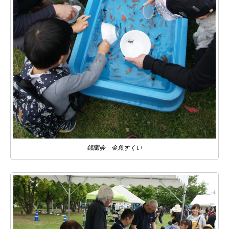
錦蘭会 金魚すくい