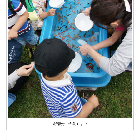
錦蘭会 金魚すくい