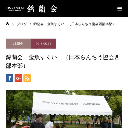
ブログ
錦蘭会 金魚すくい （日本らんちう協会西部本部）
錦蘭会
2018.05.14
錦蘭会 金魚すくい （日本らんちう協会西
部本部）