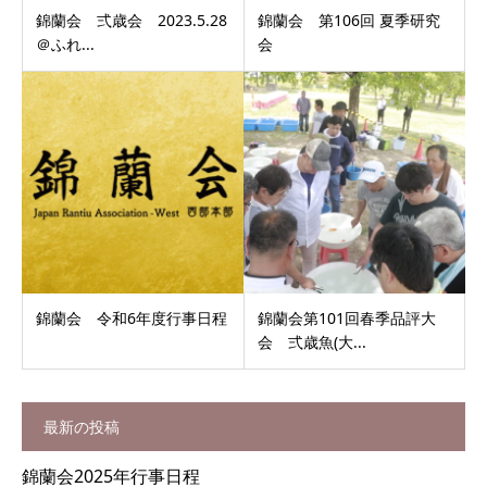
錦蘭会 弍歳会 2023.5.28
錦蘭会 第106回 夏季研究
＠ふれ...
会
錦蘭会 令和6年度行事日程
錦蘭会第101回春季品評大
会 弍歳魚(大...
最新の投稿
錦蘭会2025年行事日程