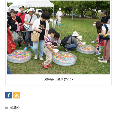
錦蘭会 金魚すくい
錦蘭会