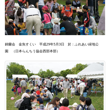
錦蘭会 金魚すくい 平成29年5月3日 於：ふれあい緑地公
園 （日本らんちう協会西部本部）