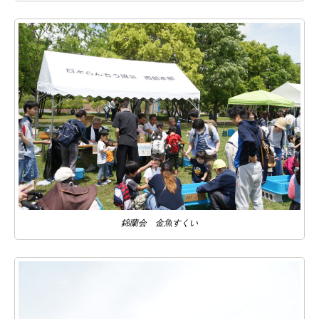
錦蘭会 金魚すくい