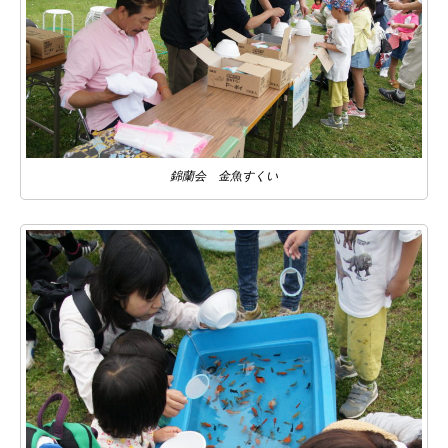
錦蘭会 金魚すくい