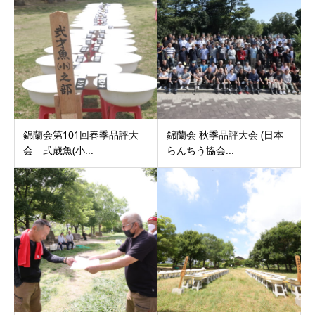
錦蘭会第101回春季品評大
錦蘭会 秋季品評大会 (日本
会 弍歳魚(小...
らんちう協会...