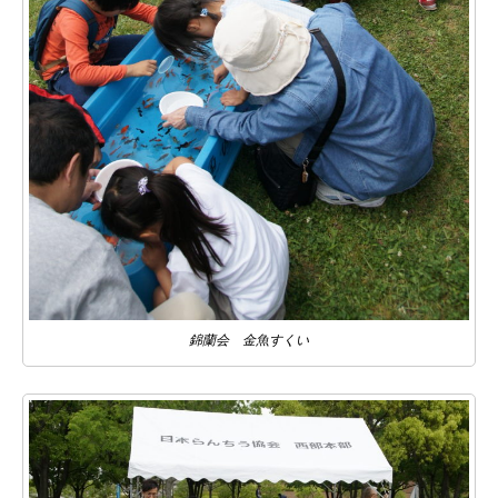
錦蘭会 金魚すくい