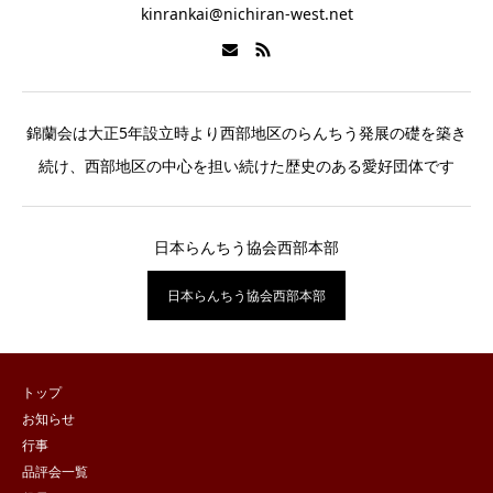
kinrankai@nichiran-west.net
錦蘭会は大正5年設立時より西部地区のらんちう発展の礎を築き
続け、西部地区の中心を担い続けた歴史のある愛好団体です
日本らんちう協会西部本部
日本らんちう協会西部本部
トップ
お知らせ
行事
品評会一覧