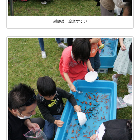
錦蘭会 金魚すくい