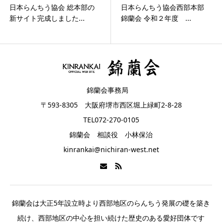
日本らんちう協会 総本部の
日本らんちう協会西部本部
新サイト完成しました...
錦蘭会 令和２年度 ...
錦蘭会事務局
〒593-8305 大阪府堺市西区堀上緑町2-8-28
TEL072-270-0105
錦蘭会 相談役 小林保治
kinrankai@nichiran-west.net
錦蘭会は大正5年設立時より西部地区のらんちう発展の礎を築き
続け、西部地区の中心を担い続けた歴史のある愛好団体です