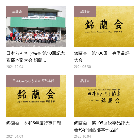
品評会
品評会
日本らんちう協会 第10回記念
錦蘭会 第106回 春季品評
西部本部大会 錦蘭...
大会
2024.10.08
2024.05.30
日本らんちゅう協会 西部本部
品評会
錦蘭会 令和6年度行事日程
錦蘭会 第105回秋季品評大
会+第9回西部本部品評...
2024.04.08
2023.10.04