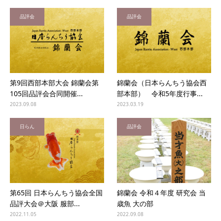
品評会
品評会
第9回西部本部大会 錦蘭会第
錦蘭会（日本らんちう協会西
105回品評会合同開催...
部本部） 令和5年度行事...
2023.09.08
2023.03.19
日らん
品評会
第65回 日本らんちう協会全国
錦蘭会 令和４年度 研究会 当
品評大会＠大阪 服部...
歳魚 大の部
2022.11.05
2022.09.08