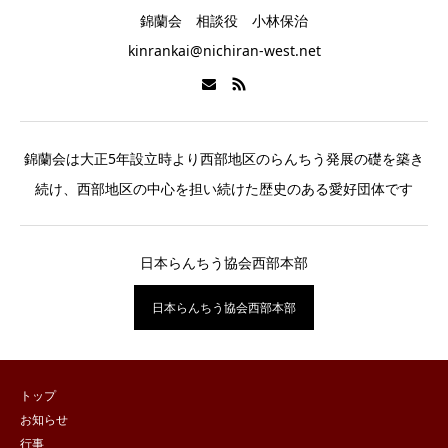
錦蘭会 相談役 小林保治
kinrankai@nichiran-west.net
錦蘭会は大正5年設立時より西部地区のらんちう発展の礎を築き
続け、西部地区の中心を担い続けた歴史のある愛好団体です
日本らんちう協会西部本部
日本らんちう協会西部本部
トップ
お知らせ
行事