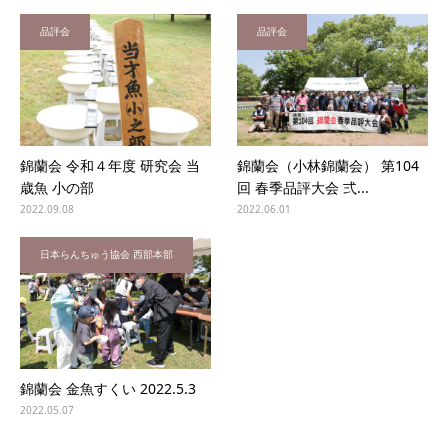
品評会
品評会
錦蘭会 令和４年度 研究会 当
錦蘭会（小林錦蘭会） 第104
歳魚 小の部
回 春季品評大会 弍...
2022.09.08
2022.06.01
日本らんちゅう協会 西部本部
錦蘭会 金魚すくい 2022.5.3
2022.05.07