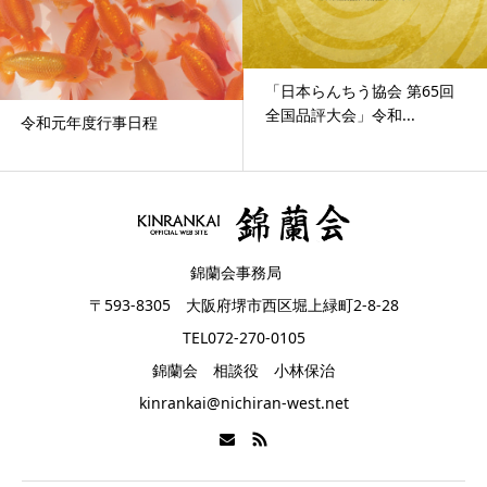
「日本らんちう協会 第65回
全国品評大会」令和...
令和元年度行事日程
錦蘭会事務局
〒593-8305 大阪府堺市西区堀上緑町2-8-28
TEL072-270-0105
錦蘭会 相談役 小林保治
kinrankai@nichiran-west.net